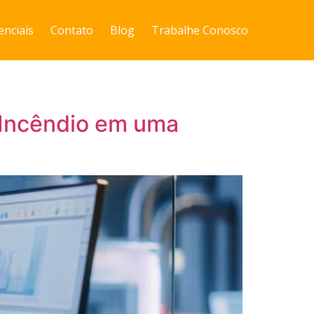
enciais
Contato
Blog
Trabalhe Conosco
 Incêndio em uma