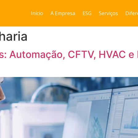
Início
A Empresa
ESG
Serviços
Difer
haria
as: Automação, CFTV, HVAC e