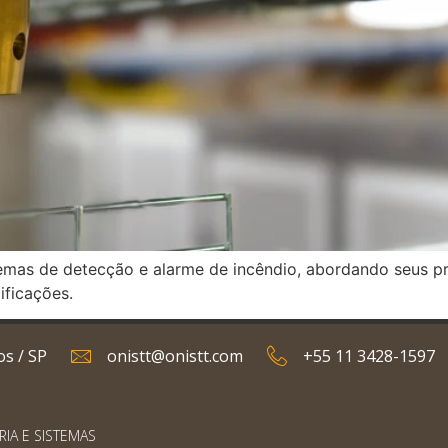
temas de detecção e alarme de incêndio, abordando seus pr
ificações.
os / SP
onistt@onistt.com
+55 11 3428-1597
RIA E SISTEMAS