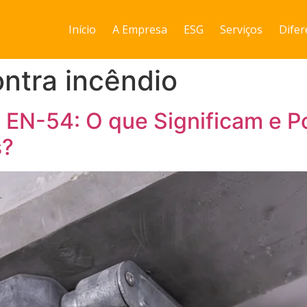
Início
A Empresa
ESG
Serviços
Difer
ntra incêndio
e EN-54: O que Significam e 
s?