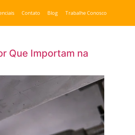
enciais
Contato
Blog
Trabalhe Conosco
Por Que Importam na