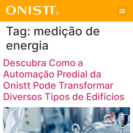
Tag:
medição de
energia
Descubra Como a
Automação Predial da
Onistt Pode Transformar
Diversos Tipos de Edifícios