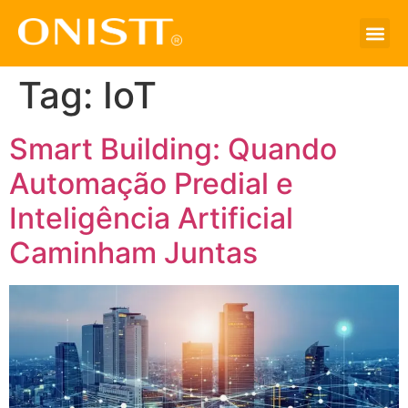
Tag:
IoT
Smart Building: Quando
Automação Predial e
Inteligência Artificial
Caminham Juntas