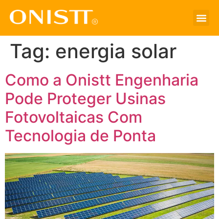
Tag:
energia solar
Como a Onistt Engenharia
Pode Proteger Usinas
Fotovoltaicas Com
Tecnologia de Ponta