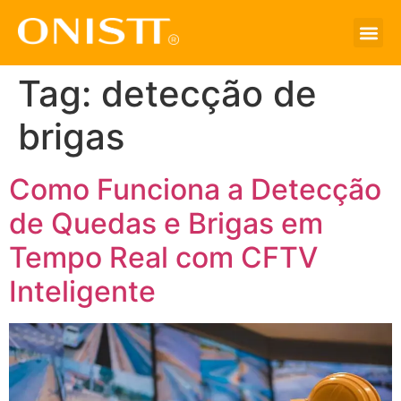
Tag:
detecção de
brigas
Como Funciona a Detecção
de Quedas e Brigas em
Tempo Real com CFTV
Inteligente