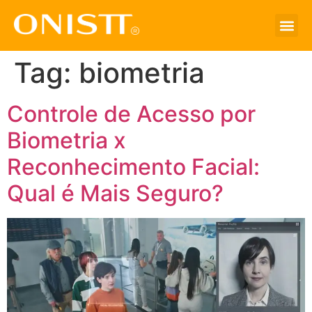
Tag:
biometria
Controle de Acesso por
Biometria x
Reconhecimento Facial:
Qual é Mais Seguro?